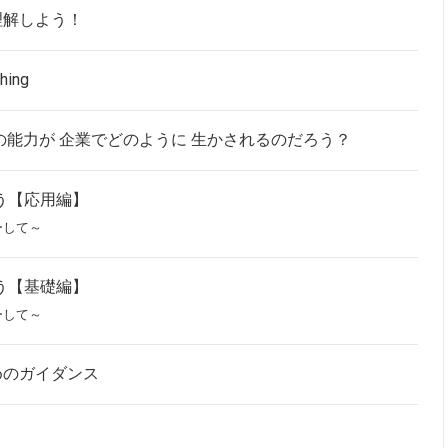
理解しよう！
shing
の能力が 企業でどのように 生かされるのだろう？
う【応用編】
ーして～
う【基礎編】
ーして～
めのガイダンス