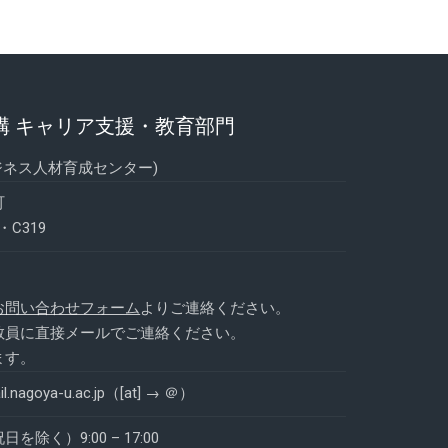
構 キャリア支援・教育部門
ジネス人材育成センター)
町
C319
お問い合わせフォーム
よりご連絡ください。
教員に直接メールでご連絡ください。
ます。
mail.nagoya-u.ac.jp（[at] → ＠）
く）9:00 – 17:00