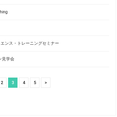
shing
ジリエンス・トレーニングセミナー
ン見学会
2
3
4
5
>