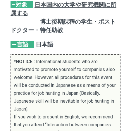
–対象
日本国内の大学や研究機関に所
属する
博士後期課程の学生・ポスト
ドクター・特任助教
—
言語
日本語
*NOTICE :
International students who are
motivated to promote yourself to companies also
welcome. However, all procedures for this event
will be conducted in Japanese as a means of your
practice for job hunting in Japan (Basically,
Japanese skill will be inevitable for job hunting in
Japan).
If you wish to present in English, we recommend
that you attend “Interaction between companies