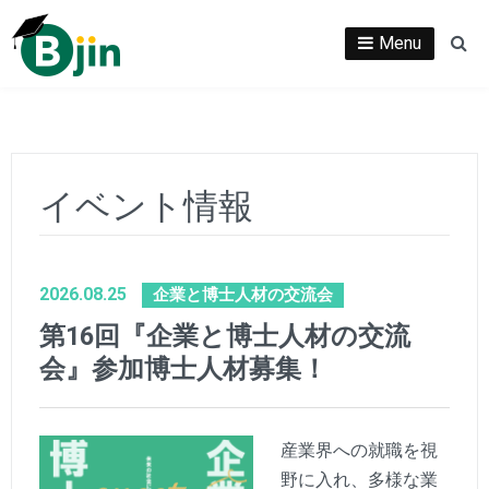
Skip
to
Menu
Se
content
イベント情報
2026.08.25
企業と博士人材の交流会
第16回『企業と博士人材の交流
会』参加博士人材募集！
産業界への就職を視
野に入れ、多様な業