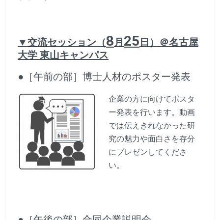
8
25
▼交流セッション（
月
日）＠名古屋
大学 東山キャンパス
●［午前の部］博士人材のポスター発表
企業の方に向けてポスタ
ー発表を行います。動画
では伝えきれなかった研
究の魅力や面白さを存分
にプレゼンしてくださ
い。
●［午後の部］合同企業説明会