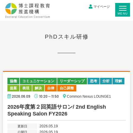
マイページ
MENU
PhDスキル研修
協働
コミュニケーション
リーダーシップ
思考
分析
理解
提案
表現
解決
自律
自己調整
2026.06.09
10:20～11:50
Common Nexus LOUNGE1
2026年度第２回英語サロン/ 2nd English
Speaking Salon FY2026
2026.05.19
更新日
2026.05.19
公開日