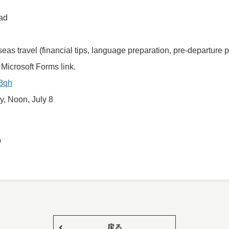
oad
as travel (financial tips, language preparation, pre-departure 
 Microsoft Forms link.
X3qh
, Noon, July 8
p
戻る