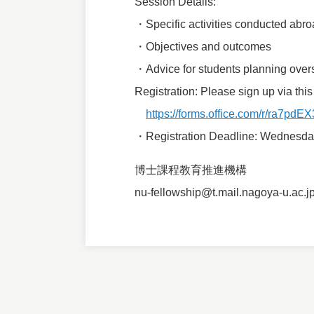
Session Details:
・Specific activities conducted abr
・Objectives and outcomes
・Advice for students planning overse
Registration: Please sign up via this
https://forms.office.com/r/ra7pdE
・Registration Deadline: Wednesday
博士課程教育推進機構
nu-fellowship@t.mail.nagoya-u.ac.j