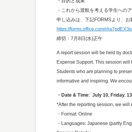
・目的と成果
・これから渡航を考える学生へのア
申し込みは、下記FORMSより、お
https://forms.office.com/r/ra7pdEX3
締切：7月8日(水)正午
A report session will be held by do
Expense Support. This session will 
Students who are planning to present 
informative and inspiring. We encour
・Date & Time: July 10, Friday. 13
*After the reporting session, we wil
・Format: Online
・Languages: Japanese (partly Eng