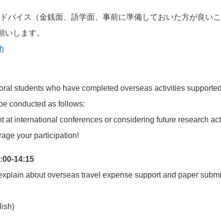
ドバイス（金銭面、語学面、事前に準備しておいた方が良いこ
願いします。
qh
ctoral students who have completed overseas activities support
be conducted as follows:
at international conferences or considering future research activ
age your participation!
:00-14:15
l explain about overseas travel expense support and paper submi
lish)