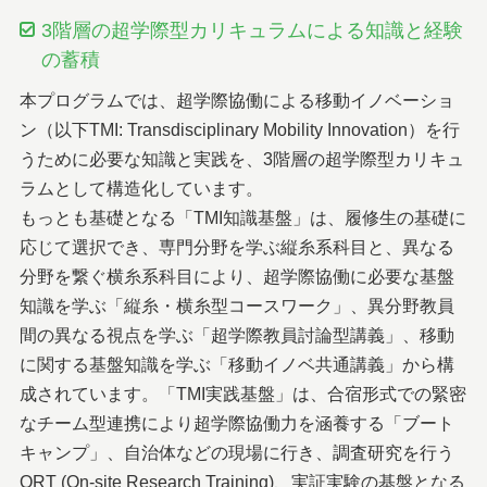
3階層の超学際型カリキュラムによる知識と経験
の蓄積
本プログラムでは、超学際協働による移動イノベーショ
ン（以下TMI: Transdisciplinary Mobility Innovation）を行
うために必要な知識と実践を、3階層の超学際型カリキュ
ラムとして構造化しています。
もっとも基礎となる「TMI知識基盤」は、履修生の基礎に
応じて選択でき、専門分野を学ぶ縦糸系科目と、異なる
分野を繋ぐ横糸系科目により、超学際協働に必要な基盤
知識を学ぶ「縦糸・横糸型コースワーク」、異分野教員
間の異なる視点を学ぶ「超学際教員討論型講義」、移動
に関する基盤知識を学ぶ「移動イノベ共通講義」から構
成されています。「TMI実践基盤」は、合宿形式での緊密
なチーム型連携により超学際協働力を涵養する「ブート
キャンプ」、自治体などの現場に行き、調査研究を行う
ORT (On-site Research Training)、実証実験の基盤となる